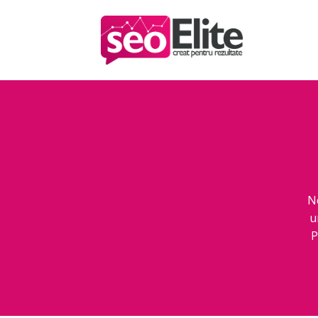
N
u
P