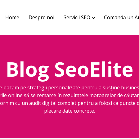
Home
Despre noi
Servicii SEO
Comandă un Au
Blog SeoElite
e bazăm pe strategii personalizate pentru a susține busines
rile online să se remarce în rezultatele motoarelor de căutar
ornim cu un audit digital complet pentru a folosi ca puncte 
plecare date concrete.