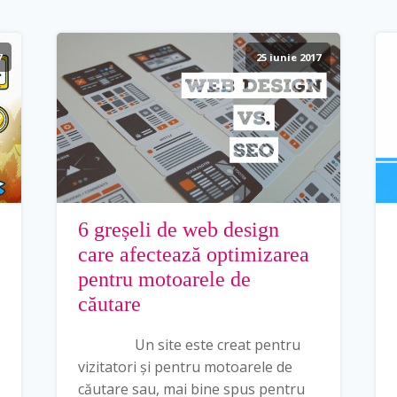
7
25 iunie 2017
6 greșeli de web design
care afectează optimizarea
pentru motoarele de
căutare
Un site este creat pentru
vizitatori și pentru motoarele de
căutare sau, mai bine spus pentru