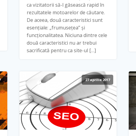
ca vizitatorii să-l găsească rapid în
rezultatele motoarelor de căutare.
De aceea, două caracteristici sunt
esențiale: „frumusețea” și
funcționalitatea. Niciuna dintre cele
două caracteristici nu ar trebui
sacrificată pentru ca site-ul […]
7
27 aprilie 2017