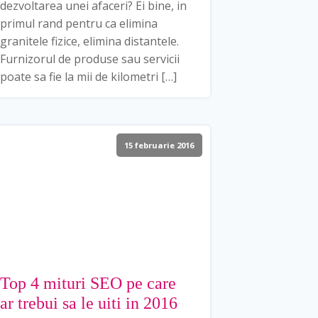
dezvoltarea unei afaceri? Ei bine, in
primul rand pentru ca elimina
granitele fizice, elimina distantele.
Furnizorul de produse sau servicii
poate sa fie la mii de kilometri […]
15 februarie 2016
Top 4 mituri SEO pe care
ar trebui sa le uiti in 2016