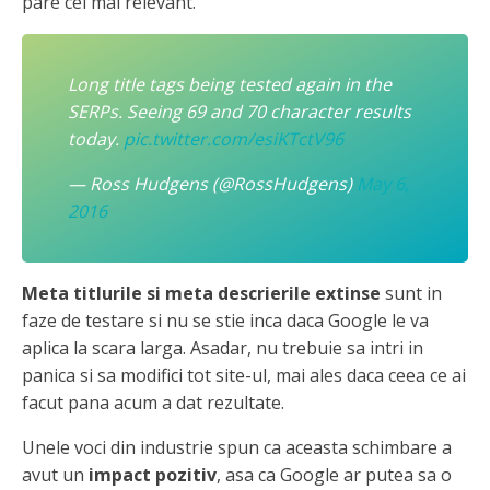
pare cel mai relevant.
Long title tags being tested again in the
SERPs. Seeing 69 and 70 character results
today.
pic.twitter.com/esiKTctV96
— Ross Hudgens (@RossHudgens)
May 6,
2016
Meta titlurile si meta descrierile extinse
sunt in
faze de testare si nu se stie inca daca Google le va
aplica la scara larga. Asadar, nu trebuie sa intri in
panica si sa modifici tot site-ul, mai ales daca ceea ce ai
facut pana acum a dat rezultate.
Unele voci din industrie spun ca aceasta schimbare a
avut un
impact pozitiv
, asa ca Google ar putea sa o