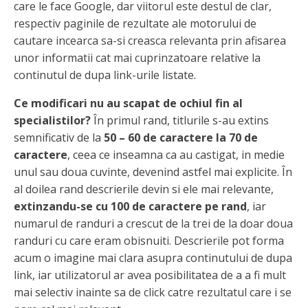
care le face Google, dar viitorul este destul de clar,
respectiv paginile de rezultate ale motorului de
cautare incearca sa-si creasca relevanta prin afisarea
unor informatii cat mai cuprinzatoare relative la
continutul de dupa link-urile listate.
Ce modificari nu au scapat de ochiul fin al
specialistilor?
În primul rand, titlurile s-au extins
semnificativ de la
50 – 60 de caractere la 70 de
caractere
, ceea ce inseamna ca au castigat, in medie
unul sau doua cuvinte, devenind astfel mai explicite. În
al doilea rand descrierile devin si ele mai relevante,
extinzandu-se cu 100 de caractere pe rand
, iar
numarul de randuri a crescut de la trei de la doar doua
randuri cu care eram obisnuiti. Descrierile pot forma
acum o imagine mai clara asupra continutului de dupa
link, iar utilizatorul ar avea posibilitatea de a a fi mult
mai selectiv inainte sa de click catre rezultatul care i se