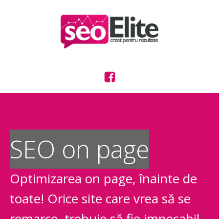
SEO on page
Optimizarea on page, înainte de
toate! Orice site care vrea să se
remarce, trebuie să fie impecabil