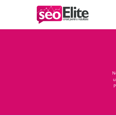
N
u
P