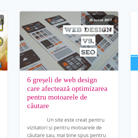
7
25 iunie 2017
6 greșeli de web design
care afectează optimizarea
pentru motoarele de
căutare
Un site este creat pentru
vizitatori și pentru motoarele de
căutare sau, mai bine spus pentru