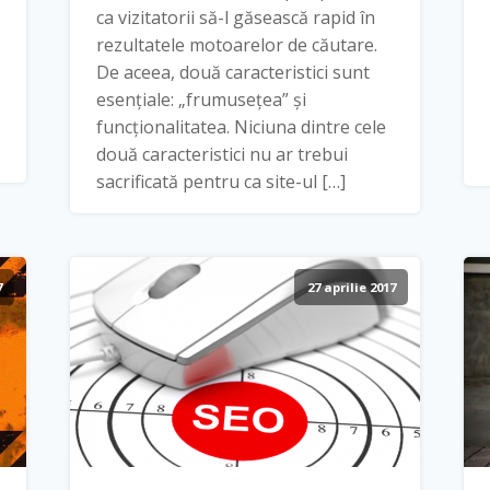
ca vizitatorii să-l găsească rapid în
rezultatele motoarelor de căutare.
De aceea, două caracteristici sunt
esențiale: „frumusețea” și
funcționalitatea. Niciuna dintre cele
două caracteristici nu ar trebui
sacrificată pentru ca site-ul […]
7
27 aprilie 2017