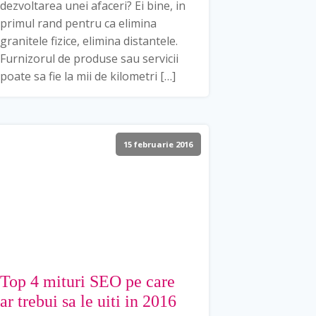
dezvoltarea unei afaceri? Ei bine, in
primul rand pentru ca elimina
granitele fizice, elimina distantele.
Furnizorul de produse sau servicii
poate sa fie la mii de kilometri […]
15 februarie 2016
Top 4 mituri SEO pe care
ar trebui sa le uiti in 2016