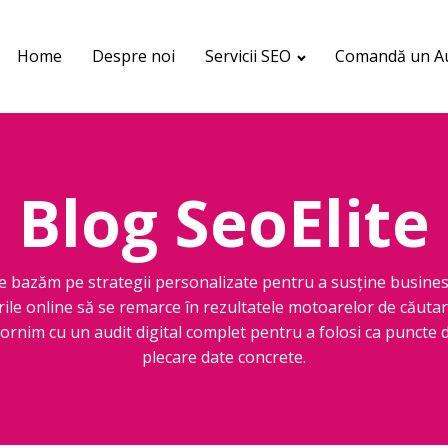
Home
Despre noi
Servicii SEO
Comandă un Au
Blog SeoElite
e bazăm pe strategii personalizate pentru a susține busines
rile online să se remarce în rezultatele motoarelor de căutar
ornim cu un audit digital complet pentru a folosi ca puncte 
plecare date concrete.