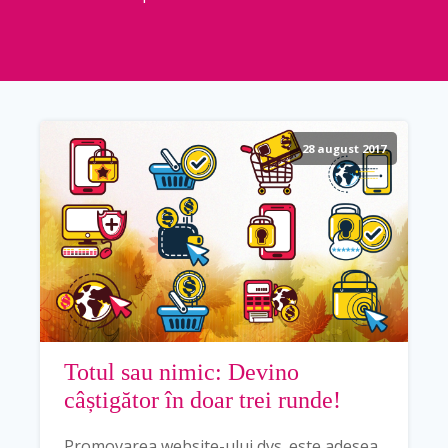
28 august 2017
Totul sau nimic: Devino
câștigător în doar trei runde!
Promovarea website-ului dvs. este adesea