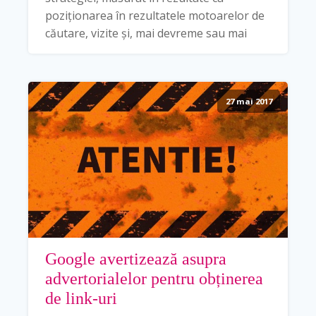
poziționarea în rezultatele motoarelor de
căutare, vizite și, mai devreme sau mai
27 mai 2017
Google avertizează asupra
advertorialelor pentru obținerea
de link-uri