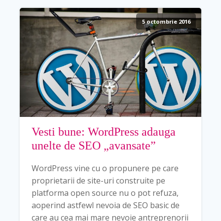
5 octombrie 2016
Vesti bune: WordPress adauga
unelte de SEO „avansate”
WordPress vine cu o propunere pe care
proprietarii de site-uri construite pe
platforma open source nu o pot refuza,
aoperind astfewl nevoia de SEO basic de
care au cea mai mare nevoie antreprenorii