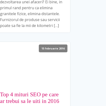
dezvoltarea unei afaceri? Ei bine, in
primul rand pentru ca elimina
granitele fizice, elimina distantele.
Furnizorul de produse sau servicii
poate sa fie la mii de kilometri […]
15 februarie 2016
Top 4 mituri SEO pe care
ar trebui sa le uiti in 2016