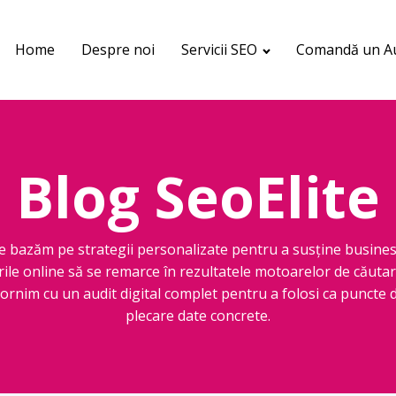
Home
Despre noi
Servicii SEO
Comandă un Au
Blog SeoElite
e bazăm pe strategii personalizate pentru a susține busines
rile online să se remarce în rezultatele motoarelor de căutar
ornim cu un audit digital complet pentru a folosi ca puncte 
plecare date concrete.