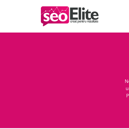
N
u
P