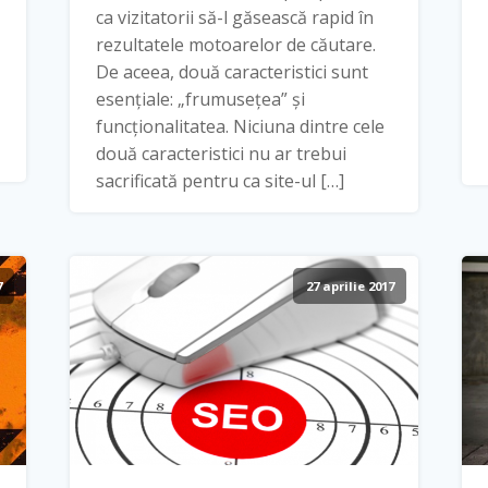
ca vizitatorii să-l găsească rapid în
rezultatele motoarelor de căutare.
De aceea, două caracteristici sunt
esențiale: „frumusețea” și
funcționalitatea. Niciuna dintre cele
două caracteristici nu ar trebui
sacrificată pentru ca site-ul […]
7
27 aprilie 2017