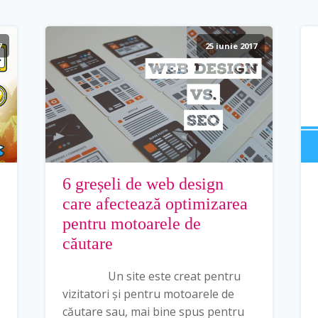
7
25 iunie 2017
6 greșeli de web design
care afectează optimizarea
pentru motoarele de
căutare
Un site este creat pentru
vizitatori și pentru motoarele de
căutare sau, mai bine spus pentru