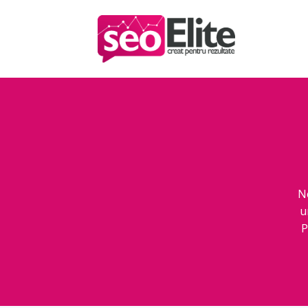
N
u
P