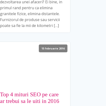
dezvoltarea unei afaceri? Ei bine, in
primul rand pentru ca elimina
granitele fizice, elimina distantele.
Furnizorul de produse sau servicii
poate sa fie la mii de kilometri […]
15 februarie 2016
Top 4 mituri SEO pe care
ar trebui sa le uiti in 2016