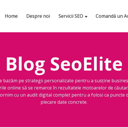
Home
Despre noi
Servicii SEO
Comandă un Au
Blog SeoElite
e bazăm pe strategii personalizate pentru a susține busines
rile online să se remarce în rezultatele motoarelor de căutar
ornim cu un audit digital complet pentru a folosi ca puncte 
plecare date concrete.