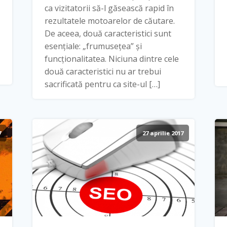
ca vizitatorii să-l găsească rapid în
rezultatele motoarelor de căutare.
De aceea, două caracteristici sunt
esențiale: „frumusețea” și
funcționalitatea. Niciuna dintre cele
două caracteristici nu ar trebui
sacrificată pentru ca site-ul […]
7
27 aprilie 2017