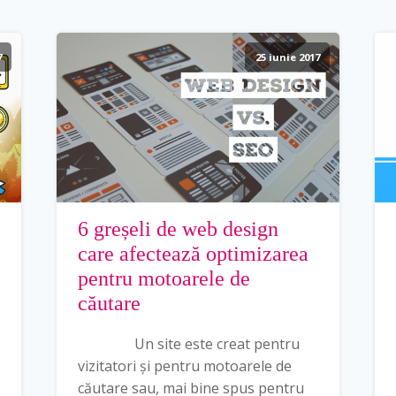
7
25 iunie 2017
6 greșeli de web design
care afectează optimizarea
pentru motoarele de
căutare
Un site este creat pentru
vizitatori și pentru motoarele de
căutare sau, mai bine spus pentru