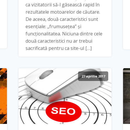
ca vizitatorii să-l găsească rapid în
rezultatele motoarelor de căutare.
De aceea, două caracteristici sunt
esențiale: „frumusețea” și
funcționalitatea. Niciuna dintre cele
două caracteristici nu ar trebui
sacrificată pentru ca site-ul […]
7
27 aprilie 2017