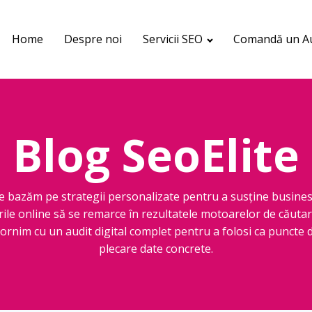
Home
Despre noi
Servicii SEO
Comandă un Au
Blog SeoElite
e bazăm pe strategii personalizate pentru a susține busines
rile online să se remarce în rezultatele motoarelor de căutar
ornim cu un audit digital complet pentru a folosi ca puncte 
plecare date concrete.