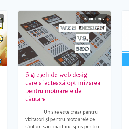
7
25 iunie 2017
6 greșeli de web design
care afectează optimizarea
pentru motoarele de
căutare
Un site este creat pentru
vizitatori și pentru motoarele de
căutare sau, mai bine spus pentru