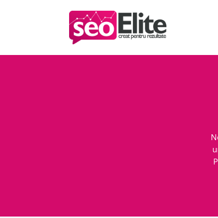
N
u
P