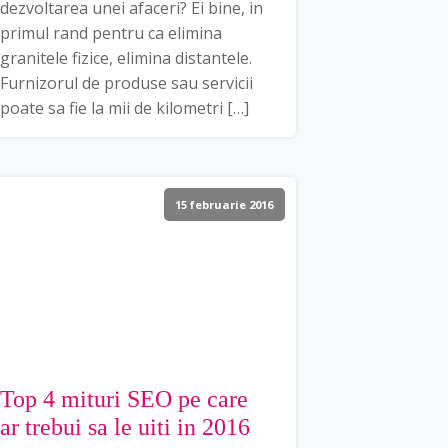
dezvoltarea unei afaceri? Ei bine, in
primul rand pentru ca elimina
granitele fizice, elimina distantele.
Furnizorul de produse sau servicii
poate sa fie la mii de kilometri […]
15 februarie 2016
Top 4 mituri SEO pe care
ar trebui sa le uiti in 2016