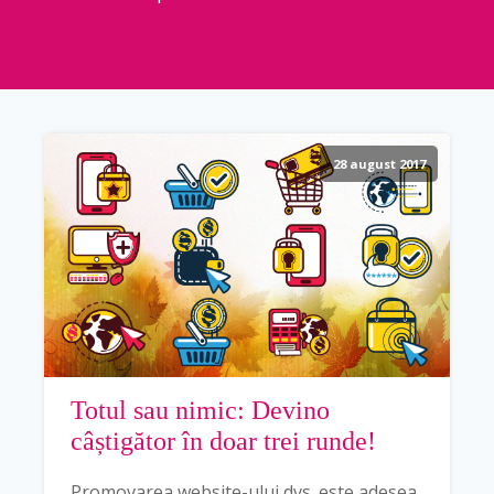
28 august 2017
Totul sau nimic: Devino
câștigător în doar trei runde!
Promovarea website-ului dvs. este adesea