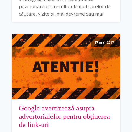
poziționarea în rezultatele motoarelor de
căutare, vizite și, mai devreme sau mai
27 mai 2017
Google avertizează asupra
advertorialelor pentru obținerea
de link-uri