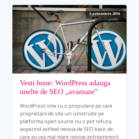
5 octombrie 2016
Vesti bune: WordPress adauga
unelte de SEO „avansate”
WordPress vine cu o propunere pe care
proprietarii de site-uri construite pe
platforma open source nu o pot refuza,
aoperind astfewl nevoia de SEO basic de
care au cea mai mare nevoie antreprenorii