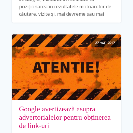
poziționarea în rezultatele motoarelor de
căutare, vizite și, mai devreme sau mai
27 mai 2017
Google avertizează asupra
advertorialelor pentru obținerea
de link-uri