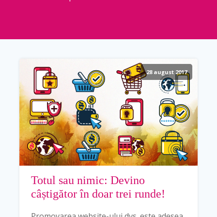
28 august 2017
Totul sau nimic: Devino
câștigător în doar trei runde!
Promovarea website-ului dvs. este adesea