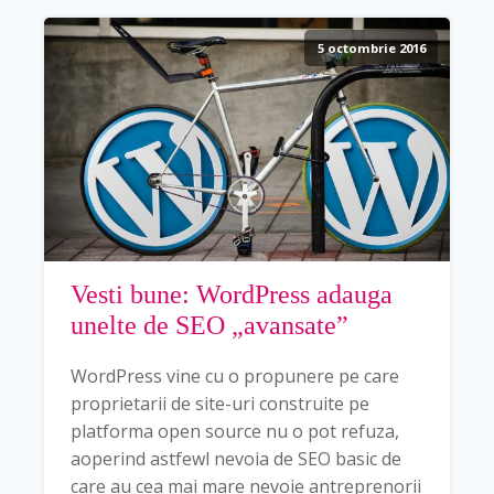
5 octombrie 2016
Vesti bune: WordPress adauga
unelte de SEO „avansate”
WordPress vine cu o propunere pe care
proprietarii de site-uri construite pe
platforma open source nu o pot refuza,
aoperind astfewl nevoia de SEO basic de
care au cea mai mare nevoie antreprenorii