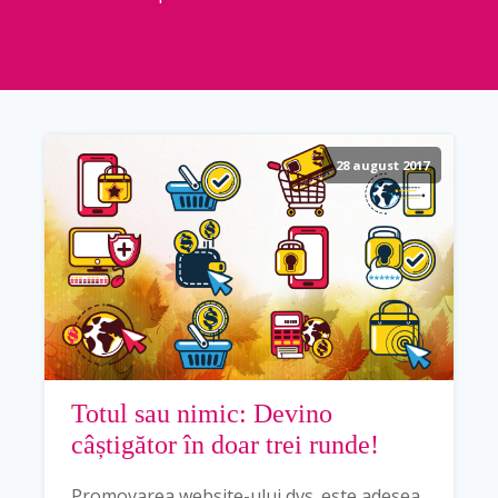
28 august 2017
Totul sau nimic: Devino
câștigător în doar trei runde!
Promovarea website-ului dvs. este adesea