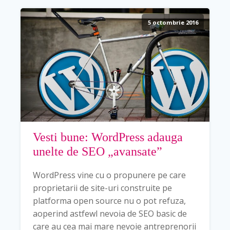
5 octombrie 2016
Vesti bune: WordPress adauga
unelte de SEO „avansate”
WordPress vine cu o propunere pe care
proprietarii de site-uri construite pe
platforma open source nu o pot refuza,
aoperind astfewl nevoia de SEO basic de
care au cea mai mare nevoie antreprenorii