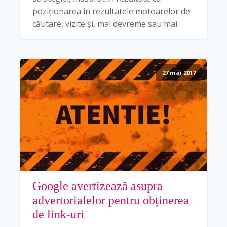
poziționarea în rezultatele motoarelor de
căutare, vizite și, mai devreme sau mai
27 mai 2017
Google avertizează asupra
advertorialelor pentru obținerea
de link-uri