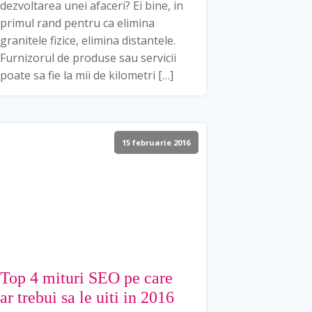
dezvoltarea unei afaceri? Ei bine, in
primul rand pentru ca elimina
granitele fizice, elimina distantele.
Furnizorul de produse sau servicii
poate sa fie la mii de kilometri […]
15 februarie 2016
Top 4 mituri SEO pe care
ar trebui sa le uiti in 2016