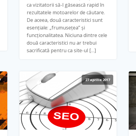
ca vizitatorii să-l găsească rapid în
rezultatele motoarelor de căutare.
De aceea, două caracteristici sunt
esențiale: „frumusețea” și
funcționalitatea. Niciuna dintre cele
două caracteristici nu ar trebui
sacrificată pentru ca site-ul […]
7
27 aprilie 2017