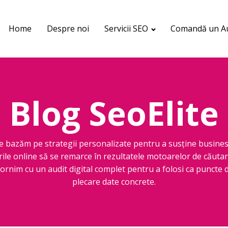
Home
Despre noi
Servicii SEO
Comandă un Au
Blog SeoElite
e bazăm pe strategii personalizate pentru a susține busines
rile online să se remarce în rezultatele motoarelor de căutar
ornim cu un audit digital complet pentru a folosi ca puncte 
plecare date concrete.