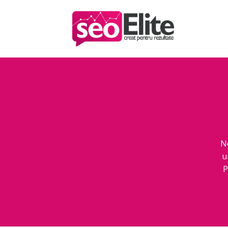
N
u
P