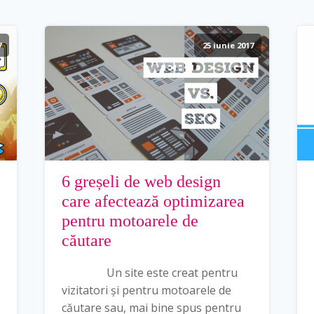
7
25 iunie 2017
6 greșeli de web design
care afectează optimizarea
pentru motoarele de
căutare
Un site este creat pentru
vizitatori și pentru motoarele de
căutare sau, mai bine spus pentru