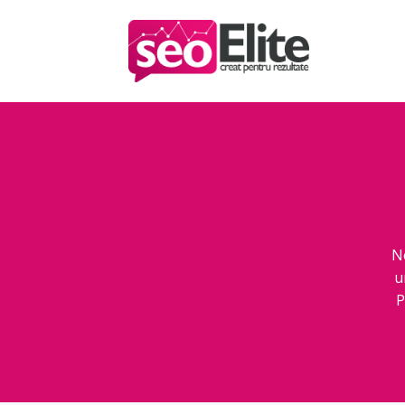
N
u
P