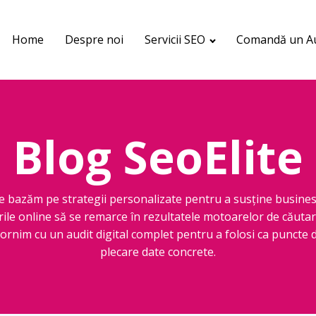
Home
Despre noi
Servicii SEO
Comandă un Au
Blog SeoElite
e bazăm pe strategii personalizate pentru a susține busines
rile online să se remarce în rezultatele motoarelor de căutar
ornim cu un audit digital complet pentru a folosi ca puncte 
plecare date concrete.