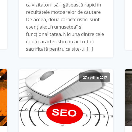
ca vizitatorii să-l găsească rapid în
rezultatele motoarelor de căutare.
De aceea, două caracteristici sunt
esențiale: „frumusețea” și
funcționalitatea. Niciuna dintre cele
două caracteristici nu ar trebui
sacrificată pentru ca site-ul […]
7
27 aprilie 2017