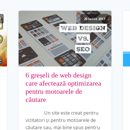
7
25 iunie 2017
6 greșeli de web design
care afectează optimizarea
pentru motoarele de
căutare
Un site este creat pentru
vizitatori și pentru motoarele de
căutare sau, mai bine spus pentru