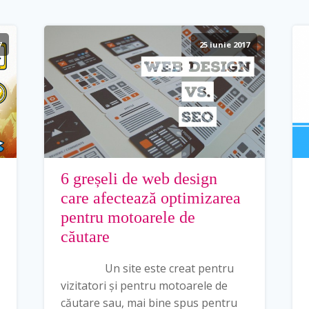
7
25 iunie 2017
6 greșeli de web design
care afectează optimizarea
pentru motoarele de
căutare
Un site este creat pentru
vizitatori și pentru motoarele de
căutare sau, mai bine spus pentru