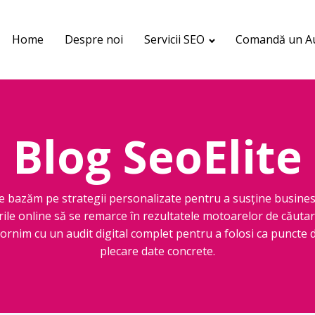
Home
Despre noi
Servicii SEO
Comandă un Au
Blog SeoElite
e bazăm pe strategii personalizate pentru a susține busines
rile online să se remarce în rezultatele motoarelor de căutar
ornim cu un audit digital complet pentru a folosi ca puncte 
plecare date concrete.