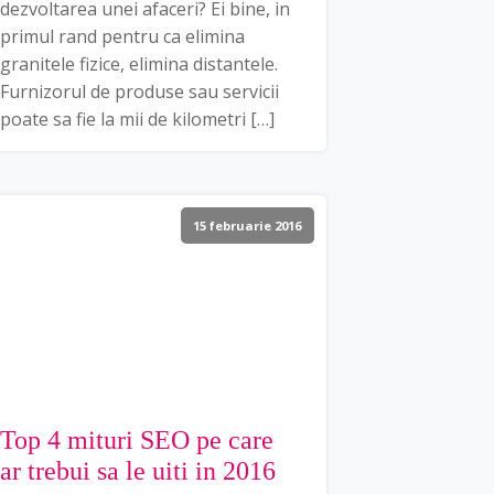
dezvoltarea unei afaceri? Ei bine, in
primul rand pentru ca elimina
granitele fizice, elimina distantele.
Furnizorul de produse sau servicii
poate sa fie la mii de kilometri […]
15 februarie 2016
Top 4 mituri SEO pe care
ar trebui sa le uiti in 2016