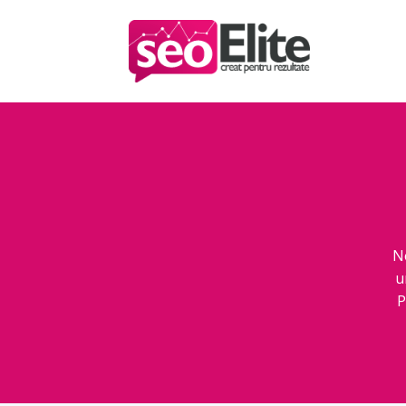
N
u
P