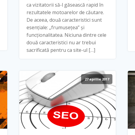
ca vizitatorii să-l găsească rapid în
rezultatele motoarelor de căutare.
De aceea, două caracteristici sunt
esențiale: „frumusețea” și
funcționalitatea. Niciuna dintre cele
două caracteristici nu ar trebui
sacrificată pentru ca site-ul […]
7
27 aprilie 2017