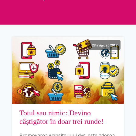
28 august 2017
Totul sau nimic: Devino
câștigător în doar trei runde!
Promovarea website-ului dvs. este adesea