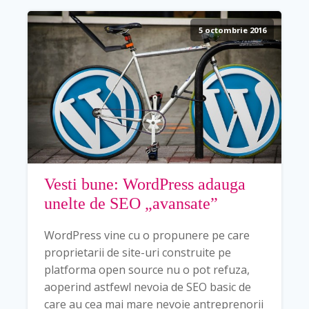
5 octombrie 2016
Vesti bune: WordPress adauga
unelte de SEO „avansate”
WordPress vine cu o propunere pe care
proprietarii de site-uri construite pe
platforma open source nu o pot refuza,
aoperind astfewl nevoia de SEO basic de
care au cea mai mare nevoie antreprenorii