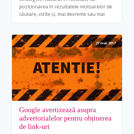
poziționarea în rezultatele motoarelor de
căutare, vizite și, mai devreme sau mai
27 mai 2017
Google avertizează asupra
advertorialelor pentru obținerea
de link-uri