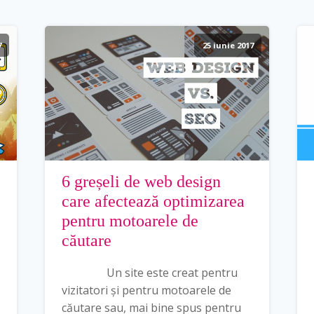
7
25 iunie 2017
6 greșeli de web design
care afectează optimizarea
pentru motoarele de
căutare
Un site este creat pentru
vizitatori și pentru motoarele de
căutare sau, mai bine spus pentru