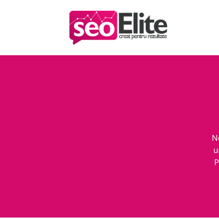
N
u
P