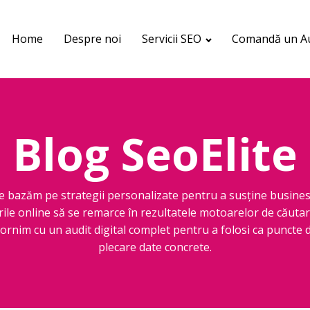
Home
Despre noi
Servicii SEO
Comandă un Au
Blog SeoElite
e bazăm pe strategii personalizate pentru a susține busines
rile online să se remarce în rezultatele motoarelor de căutar
ornim cu un audit digital complet pentru a folosi ca puncte 
plecare date concrete.