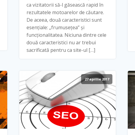
ca vizitatorii să-l găsească rapid în
rezultatele motoarelor de căutare.
De aceea, două caracteristici sunt
esențiale: „frumusețea” și
funcționalitatea. Niciuna dintre cele
două caracteristici nu ar trebui
sacrificată pentru ca site-ul […]
7
27 aprilie 2017