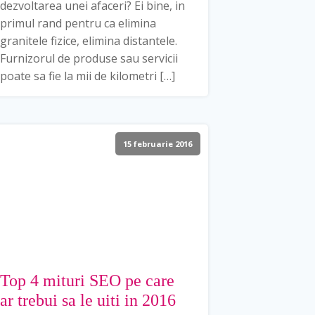
dezvoltarea unei afaceri? Ei bine, in
primul rand pentru ca elimina
granitele fizice, elimina distantele.
Furnizorul de produse sau servicii
poate sa fie la mii de kilometri […]
15 februarie 2016
Top 4 mituri SEO pe care
ar trebui sa le uiti in 2016