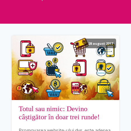
28 august 2017
Totul sau nimic: Devino
câștigător în doar trei runde!
Promovarea website-ului dvs. este adesea