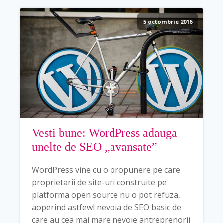
5 octombrie 2016
Vesti bune: WordPress adauga
unelte de SEO „avansate”
WordPress vine cu o propunere pe care
proprietarii de site-uri construite pe
platforma open source nu o pot refuza,
aoperind astfewl nevoia de SEO basic de
care au cea mai mare nevoie antreprenorii