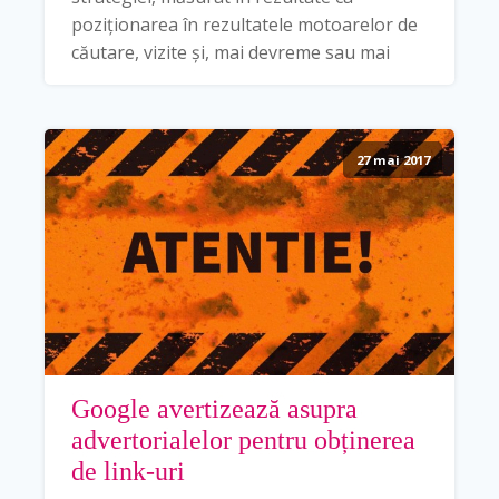
poziționarea în rezultatele motoarelor de
căutare, vizite și, mai devreme sau mai
27 mai 2017
Google avertizează asupra
advertorialelor pentru obținerea
de link-uri