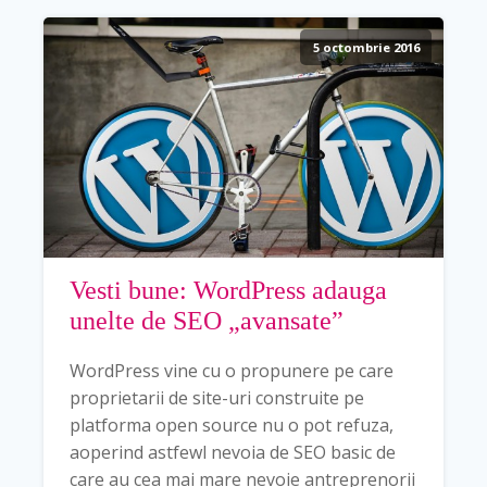
5 octombrie 2016
Vesti bune: WordPress adauga
unelte de SEO „avansate”
WordPress vine cu o propunere pe care
proprietarii de site-uri construite pe
platforma open source nu o pot refuza,
aoperind astfewl nevoia de SEO basic de
care au cea mai mare nevoie antreprenorii