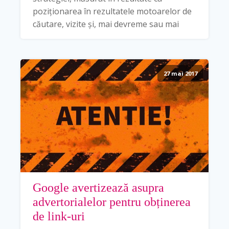
poziționarea în rezultatele motoarelor de
căutare, vizite și, mai devreme sau mai
27 mai 2017
Google avertizează asupra
advertorialelor pentru obținerea
de link-uri