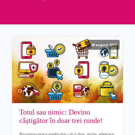
28 august 2017
Totul sau nimic: Devino
câștigător în doar trei runde!
Promovarea website-ului dvs. este adesea