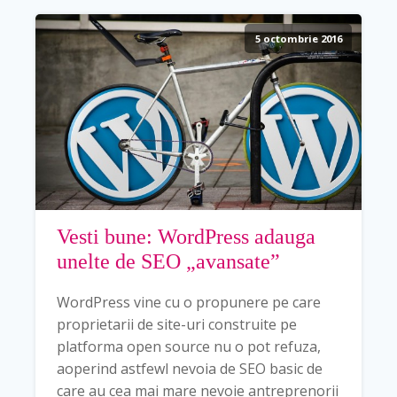
5 octombrie 2016
Vesti bune: WordPress adauga
unelte de SEO „avansate”
WordPress vine cu o propunere pe care
proprietarii de site-uri construite pe
platforma open source nu o pot refuza,
aoperind astfewl nevoia de SEO basic de
care au cea mai mare nevoie antreprenorii