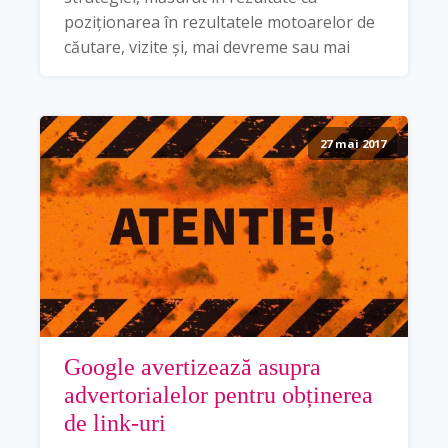
poziționarea în rezultatele motoarelor de
căutare, vizite și, mai devreme sau mai
27 mai 2017
Google avertizează asupra
advertorialelor pentru obținerea
de link-uri