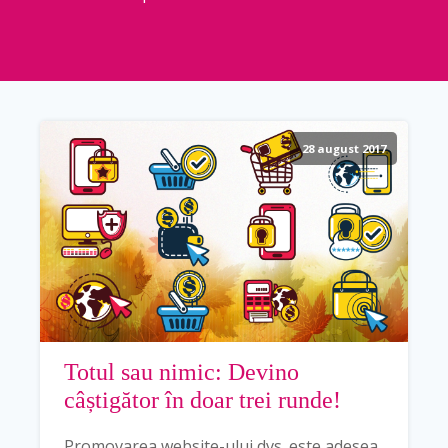
28 august 2017
Totul sau nimic: Devino
câștigător în doar trei runde!
Promovarea website-ului dvs. este adesea