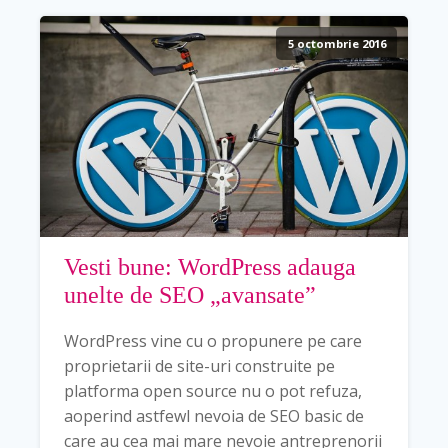
5 octombrie 2016
Vesti bune: WordPress adauga
unelte de SEO „avansate”
WordPress vine cu o propunere pe care
proprietarii de site-uri construite pe
platforma open source nu o pot refuza,
aoperind astfewl nevoia de SEO basic de
care au cea mai mare nevoie antreprenorii