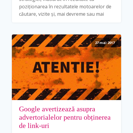
poziționarea în rezultatele motoarelor de
căutare, vizite și, mai devreme sau mai
27 mai 2017
Google avertizează asupra
advertorialelor pentru obținerea
de link-uri