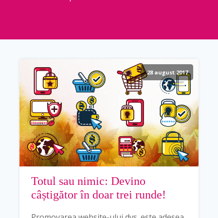
28 august 2017
Totul sau nimic: Devino
câștigător în doar trei runde!
Promovarea website-ului dvs. este adesea